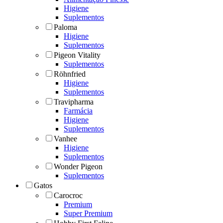
Higiene
Suplementos
Paloma
Higiene
Suplementos
Pigeon Vitality
Suplementos
Röhnfried
Higiene
Suplementos
Travipharma
Farmácia
Higiene
Suplementos
Vanhee
Higiene
Suplementos
Wonder Pigeon
Suplementos
Gatos
Carocroc
Premium
Super Premium