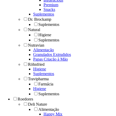
Birdelicious
Premium
Snacks
Suplementos
Dr. Brockamp
Suplementos
Natural
Higiene
Suplementos
Nutravian
Alimentação
Granulados Extrudidos
Papas Criação à Mão
Röhnfried
Higiene
Suplementos
Travipharma
Farmácia
Higiene
Suplementos
Roedores
Deli Nature
Alimentação
Happy Mix