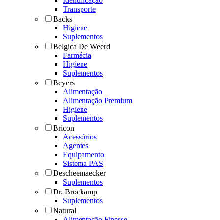
Identificação
Transporte
Backs
Higiene
Suplementos
Belgica De Weerd
Farmácia
Higiene
Suplementos
Beyers
Alimentação
Alimentação Premium
Higiene
Suplementos
Bricon
Acessórios
Agentes
Equipamento
Sistema PAS
Descheemaecker
Suplementos
Dr. Brockamp
Suplementos
Natural
Alimentação Finesse