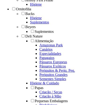
Hobby First Feline
Higiene
Ornitofilia
Backs
Higiene
Suplementos
Beyers
Suplementos
Deli Nature
Alimentação
Amazonas Park
Canários
Especialidades
Papagaios
Pássaros Europeus
Pássaros Exóticos
Periquitos & Periq. Peq.
Periquitos Grandes
Sementes Simples
Higiene & Cuidado
Papas
Criação / Secas
Criação à Mão
Pequenas Embalagens