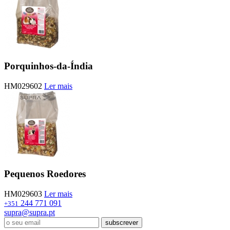
Porquinhos-da-Índia
HM029602
Ler mais
Pequenos Roedores
HM029603
Ler mais
244 771 091
+351
supra@supra.pt
subscrever