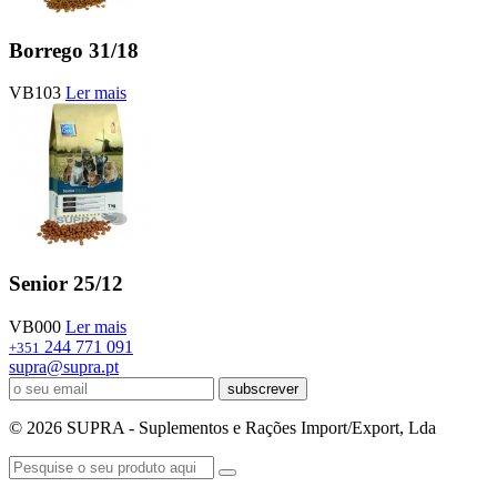
Borrego 31/18
VB103
Ler mais
Senior 25/12
VB000
Ler mais
244 771 091
+351
supra@supra.pt
subscrever
© 2026 SUPRA - Suplementos e Rações Import/Export, Lda