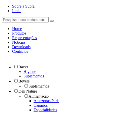
Sobre a Supra
Links
Home
Produtos
Representações
Notícias
Downloads
Contactos
Backs
Higiene
Suplementos
Beyers
Suplementos
Deli Nature
Alimentação
Amazonas Park
Canários
Especialidades