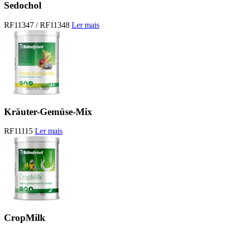
Sedochol
RF11347 / RF11348
Ler mais
Kräuter-Gemüse-Mix
RF11115
Ler mais
CropMilk