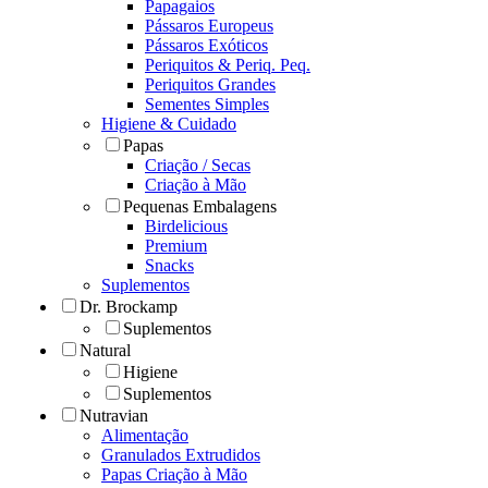
Papagaios
Pássaros Europeus
Pássaros Exóticos
Periquitos & Periq. Peq.
Periquitos Grandes
Sementes Simples
Higiene & Cuidado
Papas
Criação / Secas
Criação à Mão
Pequenas Embalagens
Birdelicious
Premium
Snacks
Suplementos
Dr. Brockamp
Suplementos
Natural
Higiene
Suplementos
Nutravian
Alimentação
Granulados Extrudidos
Papas Criação à Mão