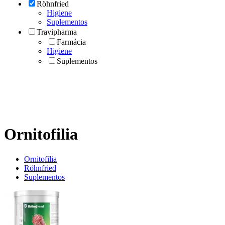
Röhnfried
Higiene
Suplementos
Travipharma
Farmácia
Higiene
Suplementos
Ornitofilia
Ornitofilia
Röhnfried
Suplementos