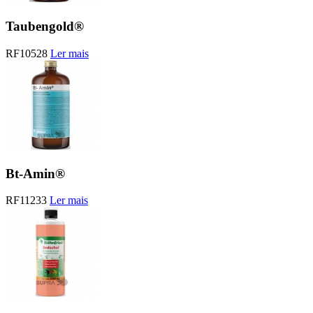
Taubengold®
RF10528
Ler mais
Bt-Amin®
RF11233
Ler mais