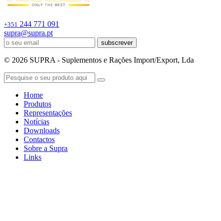
244 771 091
+351
supra@supra.pt
subscrever
© 2026 SUPRA - Suplementos e Rações Import/Export, Lda
Home
Produtos
Representações
Notícias
Downloads
Contactos
Sobre a Supra
Links